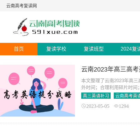
云南高考复读网
首页
复读学校
复读班型
2024复
云南2023年高三高
本文整理了云南2023年高
外时间；合理利用碎片时间
和完形填空；多累计，多应
高三英语补习
云南高考英
2023-05-05
1294