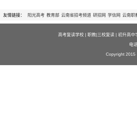
友情链接：
阳光高考
教育部
云南省招考频道
研招网
学信网
云南职
高考复读学校
|
职教|三校复读
|
初升高中
电话
Copyright 2015