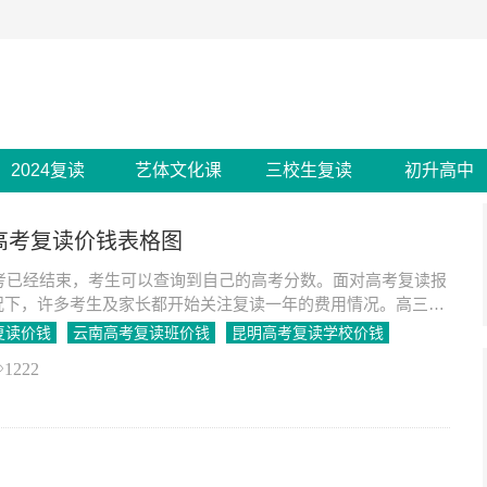
2024复读
艺体文化课
三校生复读
初升高中
明高考复读价钱表格图
高考已经结束，考生可以查询到自己的高考分数。面对高考复读报
况下，许多考生及家长都开始关注复读一年的费用情况。高三复
地区和学校而异，下面是一些可能涉及到的费用。
复读价钱
云南高考复读班价钱
昆明高考复读学校价钱
1222