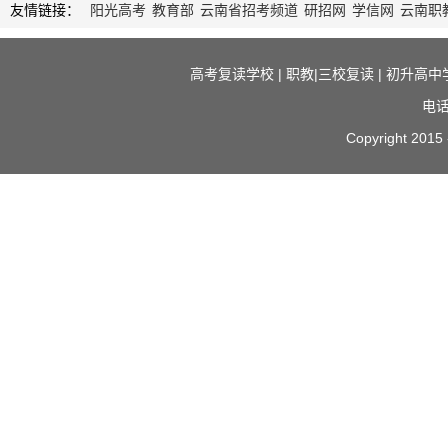
友情链接：
阳光高考
教育部
云南省招考频道
研招网
学信网
云南职
高考复读学校
|
职教|三校复读
|
初升高中
电话
Copyright 2015