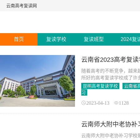
云南高考复读网
首页
复读学校
复读班型
2024复
云南省2023高考复
随着高考的不断竞争，越来
所好的高考复读学校成了许
昆明高考复读学校
云南省
习
2023-04-13
1128
云南师大附中老协补
云南师大附中老协补习学校