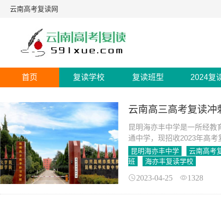
云南高考复读网
首页
复读学校
复读班型
2024复
云南高三高考复读冲
昆明海亦丰中学是一所经教
通中学，现招收2023年高
昆明海亦丰中学
云南高考
班
海亦丰复读学校
2023-04-25
1328