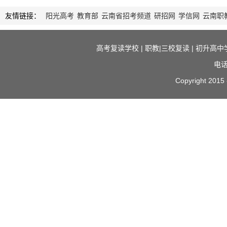
友情链接：
阳光高考
教育部
云南省招考频道
研招网
学信网
云南职
高考复读学校
|
职教|三校复读
|
初升高中
电话
Copyright 2015