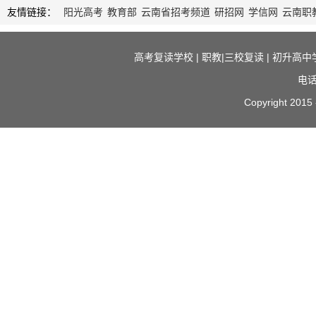
友情链接：
阳光高考
教育部
云南省招考频道
研招网
学信网
云南职
高考复读学校
|
职教|三校复读
|
初升高中
电话
Copyright 2015