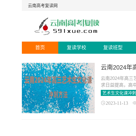
云南高考复读网
首页
复读学校
复读班型
云南2024
云南2024年高
求日益提高，高
长的培养。作为云
艺术生文化课冲
2023-11-13