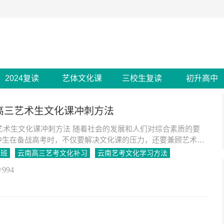
2024复读
艺体文化课
三校生复读
初升高中
年高三艺术生文化课冲刺方法
三艺术生文化课冲刺方法 随着社会的发展和人们对综合素质的要
中生在备战高考时，不仅要解决文化课的压力，还要兼顾艺术特
南2024年的高三艺术生，如何有效冲刺
刺班
云南高三艺考文化补习
云南艺考文化学习方法
994