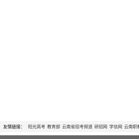
友情链接：
阳光高考
教育部
云南省招考频道
研招网
学信网
云南职