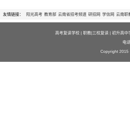
友情链接：
阳光高考
教育部
云南省招考频道
研招网
学信网
云南职
高考复读学校
|
职教|三校复读
|
初升高中
电话
Copyright 2015