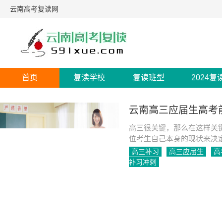
云南高考复读网
首页
复读学校
复读班型
2024复
云南高三应届生高考
高三很关键，那么在这样关
位考生自己本身的现状来决
高三补习
高三应届生
高
补习冲刺
2023-03-17
1507