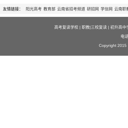
友情链接：
阳光高考
教育部
云南省招考频道
研招网
学信网
云南职
高考复读学校
|
职教|三校复读
|
初升高中
电话
Copyright 2015