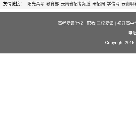
友情链接：
阳光高考
教育部
云南省招考频道
研招网
学信网
云南职
高考复读学校
|
职教|三校复读
|
初升高中
电话
Copyright 2015