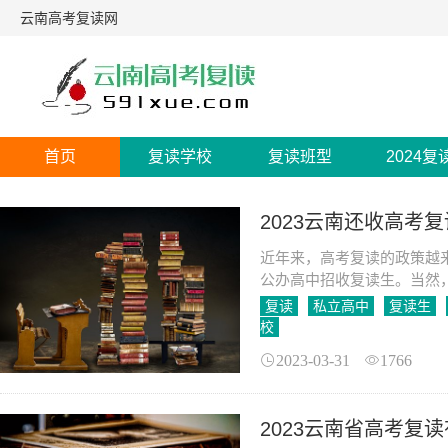
云南高考复读网
首页
复读学校
复读班型
2024复
2023云南还收高考
近年来，高考复读的政策越
公办高中招收复读生。当然
学校的教学条件和师资力量
复读
私立高中
复读生
高中招收复读生的规定，但
校
2023-03-31
1766
2023云南省高考复