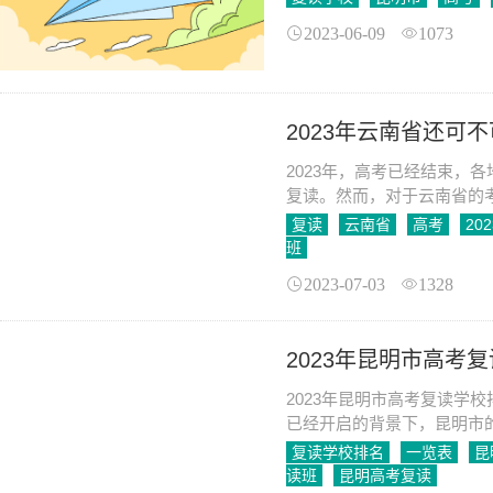
2023-06-09
1073
2023年云南省还可
2023年，高考已经结束，
复读。然而，对于云南省的
这篇文章中，我们将探讨云
复读
云南省
高考
20
班
2023-07-03
1328
2023年昆明市高考
2023年昆明市高考复读学校
已经开启的背景下，昆明市
细介绍昆明市高考复读学校
复读学校排名
一览表
昆
读班
昆明高考复读