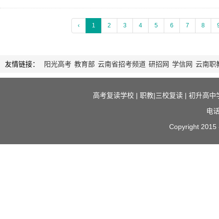
‹
1
2
3
4
5
6
7
8
友情链接：
阳光高考
教育部
云南省招考频道
研招网
学信网
云南职
高考复读学校
|
职教|三校复读
|
初升高中
电话
Copyright 2015