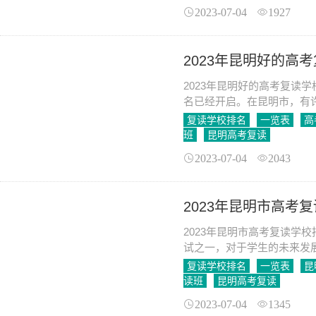
2023-07-04
1927
2023年昆明好的高
2023年昆明好的高考复读学
名已经开启。在昆明市，有
富，教学成果突出，师资力
复读学校排名
一览表
高
班
昆明高考复读
2023-07-04
2043
2023年昆明市高考
2023年昆明市高考复读学
试之一，对于学生的未来发
读成为他们重新追求理想大
复读学校排名
一览表
昆
读班
昆明高考复读
2023-07-04
1345