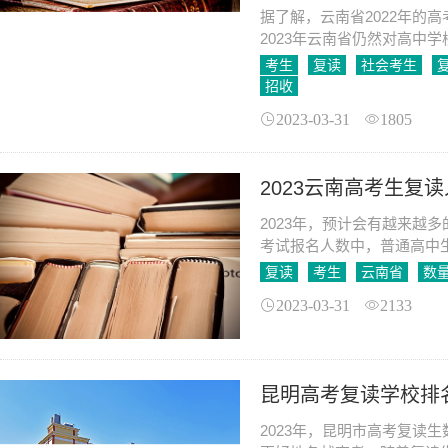
据了解，云南省2022年的
2023年云南省仍然对高中
中或参加“社会考生”身份参
考生
复读
社会考生
未明确，考生需要及时关注
招收
科学合理的学习计划，提高
2023-03-31
1805
2023云南高考生复
2023年，预计会有越来越
考试报名人数中，普通高中
而“三校生”数量较少。因此
复读
考生
云南省
数
省的复读考生数量将会更多
2023-03-31
2133
昆明高考复读学校排
2023年，昆明市高考复读