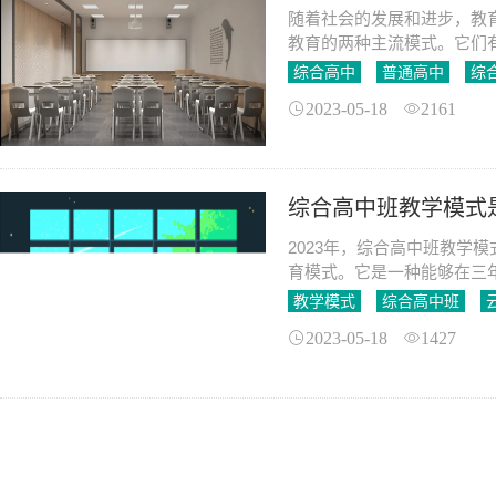
随着社会的发展和进步，教
教育的两种主流模式。它们
综合高中
普通高中
综
2023-05-18
2161
综合高中班教学模式
2023年，综合高中班教学
育模式。它是一种能够在三
业学校的文化基础知识和专
教学模式
综合高中班
2023-05-18
1427