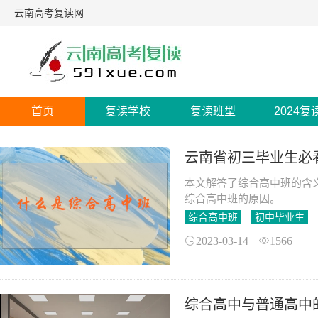
云南高考复读网
首页
复读学校
复读班型
2024复
云南省初三毕业生必
本文解答了综合高中班的含
综合高中班的原因。
综合高中班
初中毕业生
2023-03-14
1566
综合高中与普通高中