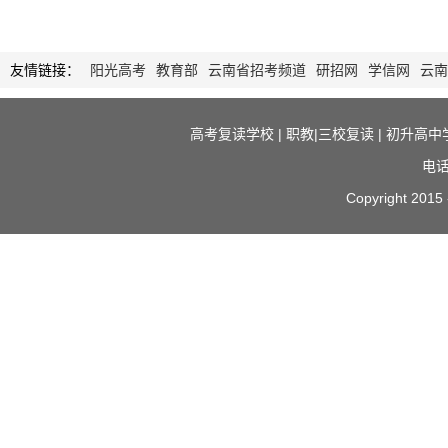
友情链接：
阳光高考
教育部
云南省招考频道
研招网
学信网
云南
高考复读学校
|
职教|三校复读
|
初升高中
电话
Copyright 2015