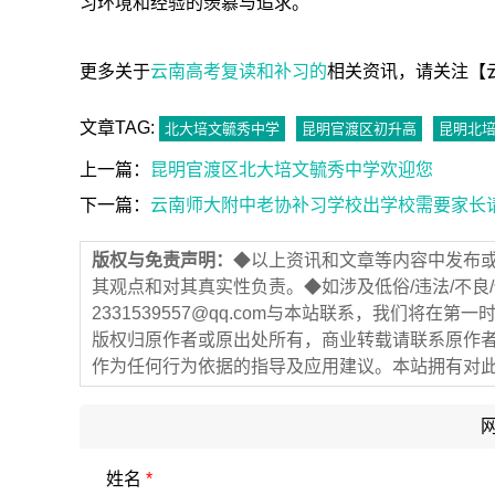
习环境和经验的羡慕与追求。
更多关于
云南高考复读和补习的
相关资讯，请关注【云南高考
文章TAG:
北大培文毓秀中学
昆明官渡区初升高
昆明北
上一篇：
昆明官渡区北大培文毓秀中学欢迎您
下一篇：
云南师大附中老协补习学校出学校需要家长
版权与免责声明：
◆以上资讯和文章等内容中发布
其观点和对其真实性负责。◆如涉及低俗/违法/不良
2331539557@qq.com与本站联系，我们将
版权归原作者或原出处所有，商业转载请联系原作
作为任何行为依据的指导及应用建议。本站拥有对
姓名
*