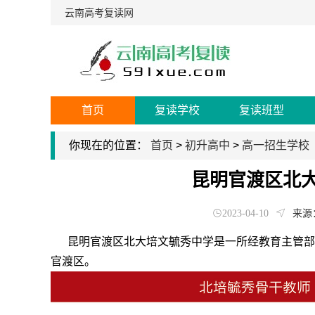
云南高考复读网
首页
复读学校
复读班型
你现在的位置：
首页
>
初升高中
>
高一招生学校
昆明官渡区北
2023-04-10
来源
昆明官渡区北大培文毓秀中学是一所经教育主管部
官渡区。