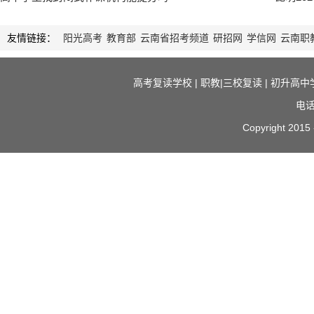
友情链接：
阳光高考
教育部
云南省招考频道
研招网
学信网
云南职
高考复读学校
|
职教|三校复读
|
初升高中
电话
Copyright 2015