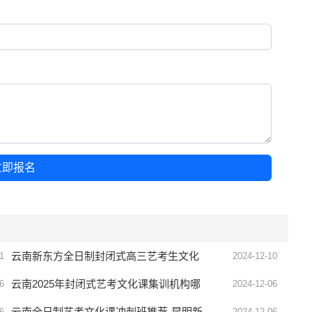
立即报名
云南新东方全日制封闭式高三艺考生文化
1
2024-12-10
课
云南2025年封闭式艺考文化课集训机构哪
6
2024-12-06
家好-新东方补习学校
云南全日制艺考文化课冲刺班推荐-昆明新
6
2024-12-06