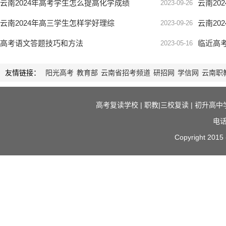
云南2024年高考学生怎么提高化学成绩
云南20
2023-09-26
云南2024年高三学生怎样学好理综
云南20
2023-09-26
高考语文答题技巧和方法
临近高
2023-05-16
友情链接：
阳光高考
教育部
云南省招考频道
研招网
学信网
云南职
高考复读学校
|
职教|三校复读
|
初升高中
电话
Copyright 2015